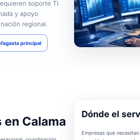
quieren soporte TI
enada y apoyo
inación regional.
fagasta principal
Dónde el serv
 en Calama
Empresas que necesitan 
peracional, coordinación