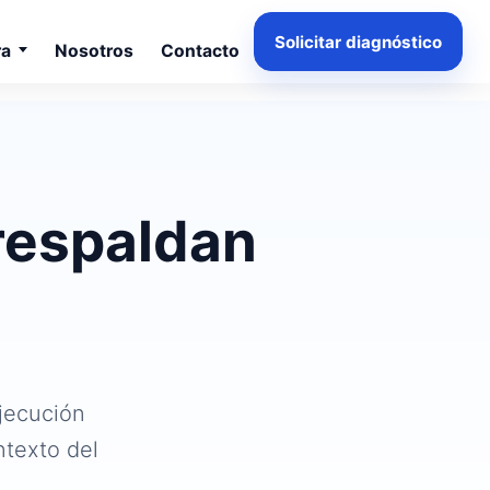
Solicitar diagnóstico
ra
Nosotros
Contacto
respaldan
ejecución
ntexto del