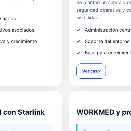
Se planteó un servicio o
seguridad operativa y co
visibilidad.
suarios.
tivos asociados.
Administración centra
iva y crecimiento
Soporte del entorno
Base para crecimien
Ver caso
INFRAESTRUCTURA Y RE
con Starlink
WORKMED y proy