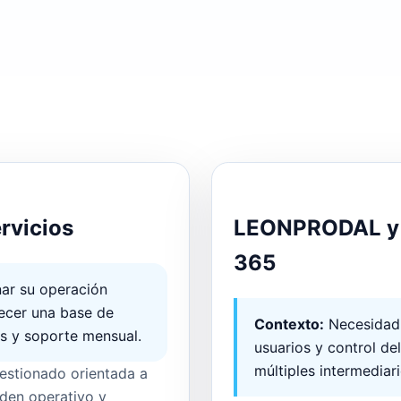
MICROSOFT 365
rvicios
LEONPRODAL y a
365
ar su operación
lecer una base de
Contexto:
Necesidad 
os y soporte mensual.
usuarios y control de
múltiples intermediari
gestionado orientada a
rden operativo y