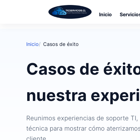
Inicio
Servicio
Saltar
al
Inicio
Casos de éxito
contenido
principal
Casos de éxit
nuestra exper
Reunimos experiencias de soporte TI, M
técnica para mostrar cómo aterrizamos
cliente.